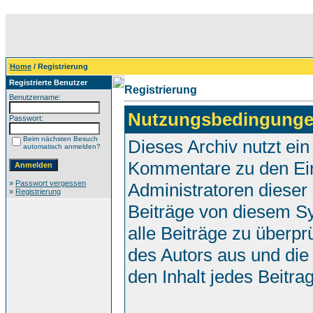
Home
/ Registrierung
Registrierte Benutzer
Registrierung
Benutzername:
Nutzungsbedingunge
Passwort:
Beim nächsten Besuch
Dieses Archiv nutzt e
automatisch anmelden?
Kommentare zu den Ei
»
Passwort vergessen
Administratoren dieser
»
Registrierung
Beiträge von diesem Sy
alle Beiträge zu überpr
des Autors aus und die
den Inhalt jedes Beitr