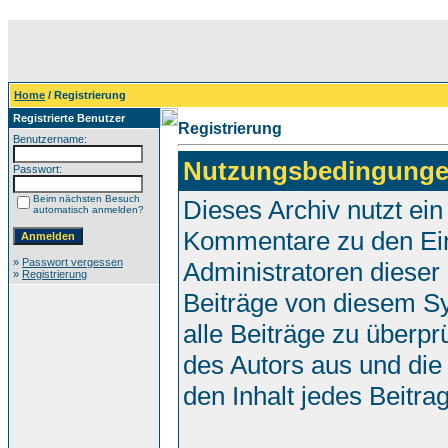
Home
/ Registrierung
Registrierte Benutzer
Registrierung
Benutzername:
Nutzungsbedingunge
Passwort:
Beim nächsten Besuch
Dieses Archiv nutzt e
automatisch anmelden?
Kommentare zu den Ei
»
Passwort vergessen
Administratoren dieser
»
Registrierung
Beiträge von diesem Sy
alle Beiträge zu überpr
des Autors aus und die
den Inhalt jedes Beitr