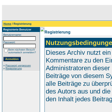
Home
/ Registrierung
Registrierte Benutzer
Registrierung
Benutzername:
Nutzungsbedingunge
Passwort:
Beim nächsten Besuch
Dieses Archiv nutzt e
automatisch anmelden?
Kommentare zu den Ei
»
Passwort vergessen
Administratoren dieser
»
Registrierung
Beiträge von diesem Sy
alle Beiträge zu überpr
des Autors aus und die
den Inhalt jedes Beitr