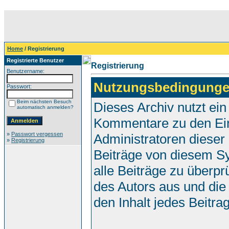
Home
/ Registrierung
Registrierte Benutzer
Registrierung
Benutzername:
Nutzungsbedingunge
Passwort:
Beim nächsten Besuch
Dieses Archiv nutzt e
automatisch anmelden?
Kommentare zu den Ei
»
Passwort vergessen
Administratoren dieser
»
Registrierung
Beiträge von diesem Sy
alle Beiträge zu überpr
des Autors aus und die
den Inhalt jedes Beitr