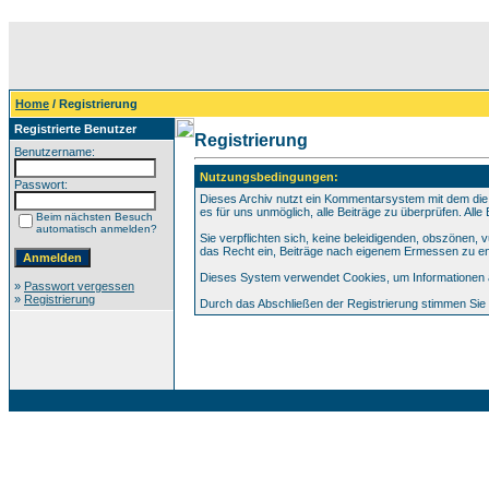
Home
/ Registrierung
Registrierte Benutzer
Registrierung
Benutzername:
Nutzungsbedingungen:
Passwort:
Dieses Archiv nutzt ein Kommentarsystem mit dem die
es für uns unmöglich, alle Beiträge zu überprüfen. All
Beim nächsten Besuch
automatisch anmelden?
Sie verpflichten sich, keine beleidigenden, obszönen,
das Recht ein, Beiträge nach eigenem Ermessen zu en
Dieses System verwendet Cookies, um Informationen au
»
Passwort vergessen
»
Registrierung
Durch das Abschließen der Registrierung stimmen Si