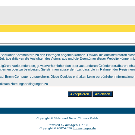
 Besucher Kommentare zu den Einträgen abgeben können. Obwohl die Administratoren dieser 
e Beiträge drücken die Ansichten des Autors aus und die Eigentümer dieser Website können nic
 vulgären, verleumdenden, gewaltverherrlichenden oder aus anderen Gründen strafbaren Inhal
tfernen oder zu bearbeiten. Sie stimmen ausserdem zu, dass die im Rahmen der Registrier
f Ihrem Computer zu speichern. Diese Cookies enthalten keine persönlichen Informationen,
e diesen Nutzungsbedingungen zu.
Copyright © Bilder und Texte: Thomas Gehle
Powered by
4images
1.7.10
Copyright © 2002-2026
4homepages.de