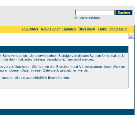
Inhaltsverzeichnis
Top Bilder
Neue Bilder
Updates
Über mich
Links
Impressum
Seite versuchen, alle unerwünschten Beiträge von diesem System fernzuhalten, ist
ht für den Inhalt jedes Beitrags verantwortlich gemacht werden.
te zu veröffentlichen. Sie räumen den Betreibern und Administratoren dieser Website
ung erhobenen Daten in einer Datenbank gespeichert werden.
 sondern dienen ausschließlich Ihrem Komfort.