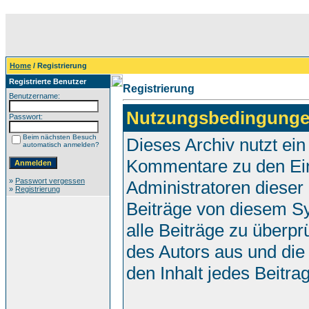
Home
/ Registrierung
Registrierte Benutzer
Registrierung
Benutzername:
Nutzungsbedingunge
Passwort:
Beim nächsten Besuch
Dieses Archiv nutzt e
automatisch anmelden?
Kommentare zu den Ei
»
Passwort vergessen
Administratoren dieser
»
Registrierung
Beiträge von diesem Sy
alle Beiträge zu überpr
des Autors aus und die
den Inhalt jedes Beitr