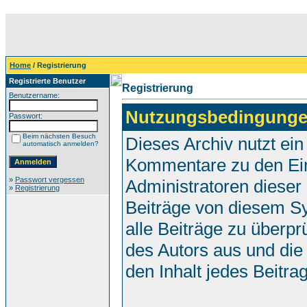
Home
/ Registrierung
Registrierte Benutzer
Registrierung
Benutzername:
Nutzungsbedingunge
Passwort:
Beim nächsten Besuch
Dieses Archiv nutzt e
automatisch anmelden?
Kommentare zu den Ei
»
Passwort vergessen
Administratoren dieser
»
Registrierung
Beiträge von diesem Sy
alle Beiträge zu überpr
des Autors aus und die
den Inhalt jedes Beitr