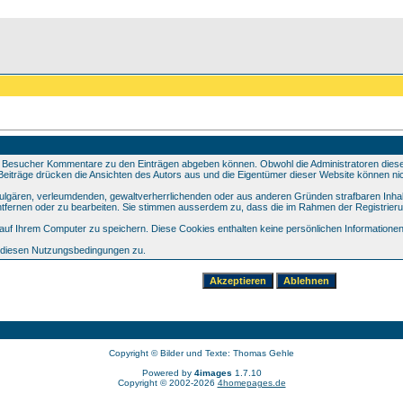
 Besucher Kommentare zu den Einträgen abgeben können. Obwohl die Administratoren dieser 
e Beiträge drücken die Ansichten des Autors aus und die Eigentümer dieser Website können nic
 vulgären, verleumdenden, gewaltverherrlichenden oder aus anderen Gründen strafbaren Inhal
tfernen oder zu bearbeiten. Sie stimmen ausserdem zu, dass die im Rahmen der Registrier
f Ihrem Computer zu speichern. Diese Cookies enthalten keine persönlichen Informationen,
e diesen Nutzungsbedingungen zu.
Copyright © Bilder und Texte: Thomas Gehle
Powered by
4images
1.7.10
Copyright © 2002-2026
4homepages.de