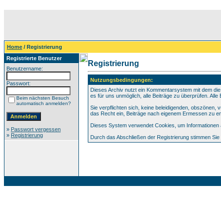
Home
/ Registrierung
Registrierte Benutzer
Registrierung
Benutzername:
Nutzungsbedingungen:
Passwort:
Dieses Archiv nutzt ein Kommentarsystem mit dem die
es für uns unmöglich, alle Beiträge zu überprüfen. All
Beim nächsten Besuch
automatisch anmelden?
Sie verpflichten sich, keine beleidigenden, obszönen,
das Recht ein, Beiträge nach eigenem Ermessen zu en
Dieses System verwendet Cookies, um Informationen au
»
Passwort vergessen
»
Registrierung
Durch das Abschließen der Registrierung stimmen Si