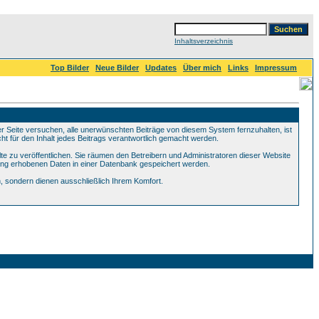
Inhaltsverzeichnis
Top Bilder
Neue Bilder
Updates
Über mich
Links
Impressum
Seite versuchen, alle unerwünschten Beiträge von diesem System fernzuhalten, ist
ht für den Inhalt jedes Beitrags verantwortlich gemacht werden.
te zu veröffentlichen. Sie räumen den Betreibern und Administratoren dieser Website
ung erhobenen Daten in einer Datenbank gespeichert werden.
 sondern dienen ausschließlich Ihrem Komfort.