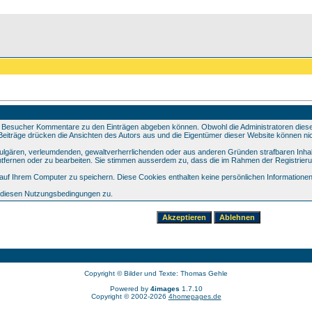
 Besucher Kommentare zu den Einträgen abgeben können. Obwohl die Administratoren dieser 
e Beiträge drücken die Ansichten des Autors aus und die Eigentümer dieser Website können nic
 vulgären, verleumdenden, gewaltverherrlichenden oder aus anderen Gründen strafbaren Inhal
tfernen oder zu bearbeiten. Sie stimmen ausserdem zu, dass die im Rahmen der Registrier
f Ihrem Computer zu speichern. Diese Cookies enthalten keine persönlichen Informationen,
e diesen Nutzungsbedingungen zu.
Copyright © Bilder und Texte: Thomas Gehle
Powered by
4images
1.7.10
Copyright © 2002-2026
4homepages.de