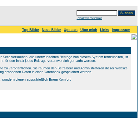
Inhaltsverzeichnis
Top Bilder
Neue Bilder
Updates
Über mich
Links
Impressum
Seite versuchen, alle unerwünschten Beiträge von diesem System fernzuhalten, ist
ht für den Inhalt jedes Beitrags verantwortlich gemacht werden.
te zu veröffentlichen. Sie räumen den Betreibern und Administratoren dieser Website
ung erhobenen Daten in einer Datenbank gespeichert werden.
 sondern dienen ausschließlich Ihrem Komfort.