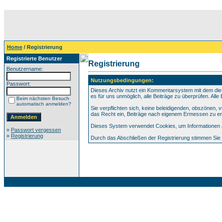
Home
/ Registrierung
Registrierte Benutzer
Registrierung
Benutzername:
Nutzungsbedingungen:
Passwort:
Dieses Archiv nutzt ein Kommentarsystem mit dem die
es für uns unmöglich, alle Beiträge zu überprüfen. All
Beim nächsten Besuch
automatisch anmelden?
Sie verpflichten sich, keine beleidigenden, obszönen,
das Recht ein, Beiträge nach eigenem Ermessen zu en
Dieses System verwendet Cookies, um Informationen au
»
Passwort vergessen
»
Registrierung
Durch das Abschließen der Registrierung stimmen Si