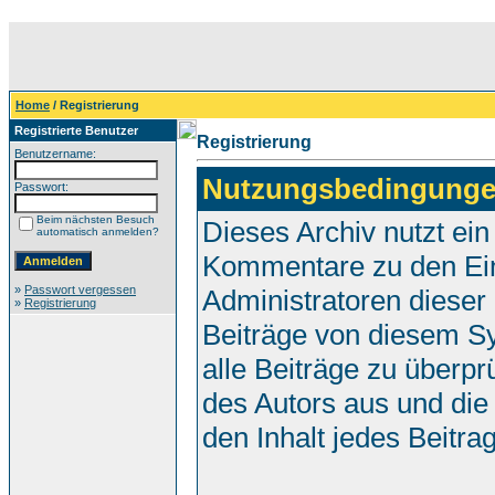
Home
/ Registrierung
Registrierte Benutzer
Registrierung
Benutzername:
Nutzungsbedingunge
Passwort:
Beim nächsten Besuch
Dieses Archiv nutzt e
automatisch anmelden?
Kommentare zu den Ei
»
Passwort vergessen
Administratoren dieser
»
Registrierung
Beiträge von diesem Sy
alle Beiträge zu überpr
des Autors aus und die
den Inhalt jedes Beitr