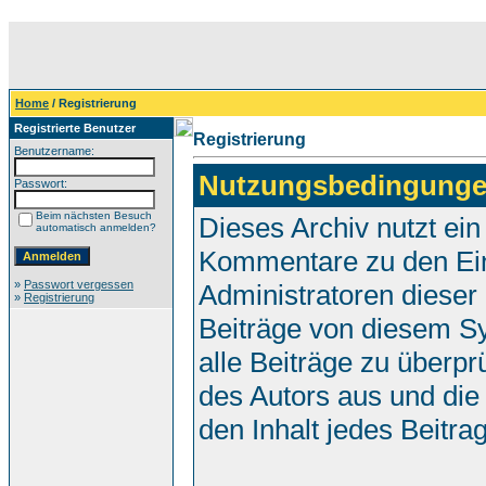
Home
/ Registrierung
Registrierte Benutzer
Registrierung
Benutzername:
Nutzungsbedingunge
Passwort:
Beim nächsten Besuch
Dieses Archiv nutzt e
automatisch anmelden?
Kommentare zu den Ei
»
Passwort vergessen
Administratoren dieser
»
Registrierung
Beiträge von diesem Sy
alle Beiträge zu überpr
des Autors aus und die
den Inhalt jedes Beitr