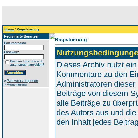
Home
/ Registrierung
Registrierte Benutzer
Registrierung
Benutzername:
Nutzungsbedingunge
Passwort:
Beim nächsten Besuch
Dieses Archiv nutzt e
automatisch anmelden?
Kommentare zu den Ei
»
Passwort vergessen
Administratoren dieser
»
Registrierung
Beiträge von diesem Sy
alle Beiträge zu überpr
des Autors aus und die
den Inhalt jedes Beitr