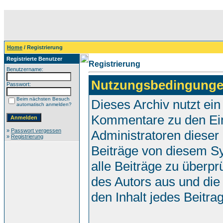
Home
/ Registrierung
Registrierte Benutzer
Registrierung
Benutzername:
Nutzungsbedingunge
Passwort:
Beim nächsten Besuch
Dieses Archiv nutzt e
automatisch anmelden?
Kommentare zu den Ei
»
Passwort vergessen
Administratoren dieser
»
Registrierung
Beiträge von diesem Sy
alle Beiträge zu überpr
des Autors aus und die
den Inhalt jedes Beitr