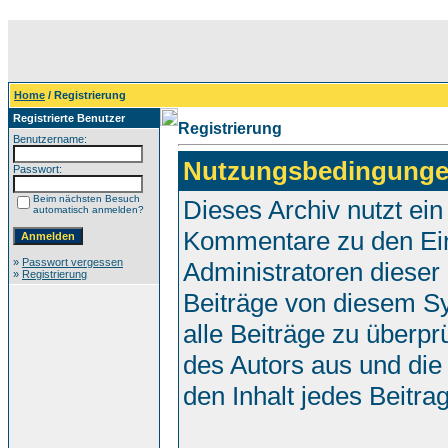
Home
/ Registrierung
Registrierte Benutzer
Registrierung
Benutzername:
Nutzungsbedingunge
Passwort:
Beim nächsten Besuch
Dieses Archiv nutzt e
automatisch anmelden?
Kommentare zu den Ei
»
Passwort vergessen
Administratoren dieser
»
Registrierung
Beiträge von diesem Sy
alle Beiträge zu überpr
des Autors aus und die
den Inhalt jedes Beitr