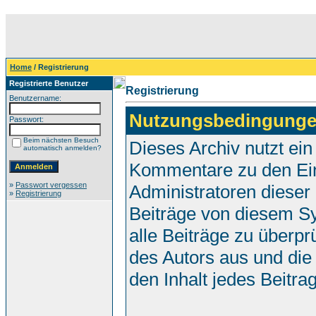
Home
/ Registrierung
Registrierte Benutzer
Registrierung
Benutzername:
Nutzungsbedingunge
Passwort:
Beim nächsten Besuch
Dieses Archiv nutzt e
automatisch anmelden?
Kommentare zu den Ei
»
Passwort vergessen
Administratoren dieser
»
Registrierung
Beiträge von diesem Sy
alle Beiträge zu überpr
des Autors aus und die
den Inhalt jedes Beitr