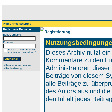
Home
/ Registrierung
Registrierte Benutzer
Registrierung
Benutzername:
Nutzungsbedingunge
Passwort:
Beim nächsten Besuch
Dieses Archiv nutzt e
automatisch anmelden?
Kommentare zu den Ei
»
Passwort vergessen
Administratoren dieser
»
Registrierung
Beiträge von diesem Sy
alle Beiträge zu überpr
des Autors aus und die
den Inhalt jedes Beitr