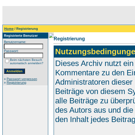
Home
/ Registrierung
Registrierte Benutzer
Registrierung
Benutzername:
Nutzungsbedingunge
Passwort:
Beim nächsten Besuch
Dieses Archiv nutzt e
automatisch anmelden?
Kommentare zu den Ei
»
Passwort vergessen
Administratoren dieser
»
Registrierung
Beiträge von diesem Sy
alle Beiträge zu überpr
des Autors aus und die
den Inhalt jedes Beitr