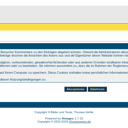
 Besucher Kommentare zu den Einträgen abgeben können. Obwohl die Administratoren dieser 
e Beiträge drücken die Ansichten des Autors aus und die Eigentümer dieser Website können nic
 vulgären, verleumdenden, gewaltverherrlichenden oder aus anderen Gründen strafbaren Inhal
tfernen oder zu bearbeiten. Sie stimmen ausserdem zu, dass die im Rahmen der Registrier
f Ihrem Computer zu speichern. Diese Cookies enthalten keine persönlichen Informationen,
e diesen Nutzungsbedingungen zu.
Copyright © Bilder und Texte: Thomas Gehle
Powered by
4images
1.7.10
Copyright © 2002-2026
4homepages.de