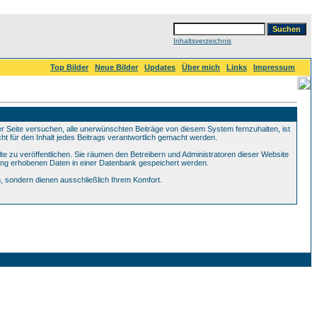
Inhaltsverzeichnis
Top Bilder
Neue Bilder
Updates
Über mich
Links
Impressum
Seite versuchen, alle unerwünschten Beiträge von diesem System fernzuhalten, ist
ht für den Inhalt jedes Beitrags verantwortlich gemacht werden.
te zu veröffentlichen. Sie räumen den Betreibern und Administratoren dieser Website
ung erhobenen Daten in einer Datenbank gespeichert werden.
 sondern dienen ausschließlich Ihrem Komfort.