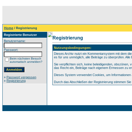
Home
/ Registrierung
Registrierte Benutzer
Registrierung
Benutzername:
Nutzungsbedingungen:
Passwort:
Dieses Archiv nutzt ein Kommentarsystem mit dem die
es für uns unmöglich, alle Beiträge zu überprüfen. All
Beim nächsten Besuch
automatisch anmelden?
Sie verpflichten sich, keine beleidigenden, obszönen,
das Recht ein, Beiträge nach eigenem Ermessen zu en
Dieses System verwendet Cookies, um Informationen au
»
Passwort vergessen
»
Registrierung
Durch das Abschließen der Registrierung stimmen Si