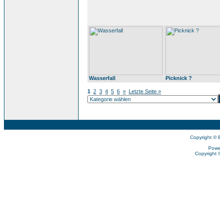
Wasserfall
Picknick ?
1
2
3
4
5
6
»
Letzte Seite »
Copyright © 
Powe
Copyright