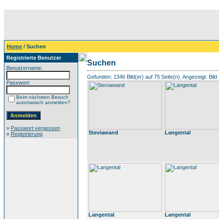
Home
/ Suchen
Registrierte Benutzer
Suchen
Benutzername:
Gefunden: 1346 Bild(er) auf 75 Seite(n). Angezeigt: Bild 
Passwort:
Beim nächsten Besuch
automatisch anmelden?
»
Passwort vergessen
Steviawand
Langental
»
Registrierung
Langental
Langental