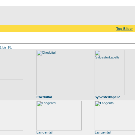
Top Bilder
1 bis 18.
Chedultal
Sylvesterkapelle
Langental
Langental