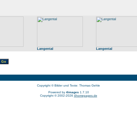
Langental
Langental
Copyright © Bilder und Texte: Thomas Gehle
Powered by
4images
1.7.10
Copyright © 2002-2026
4homepages.de