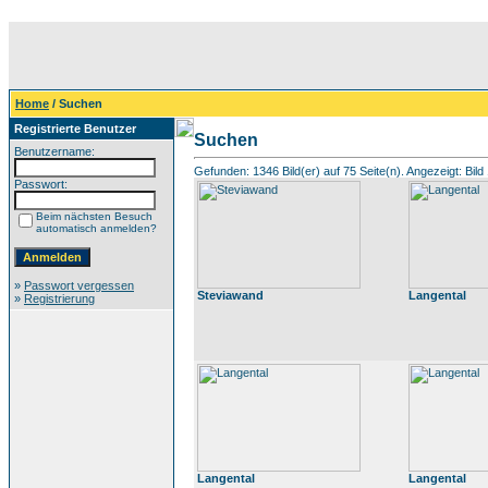
Home
/ Suchen
Registrierte Benutzer
Suchen
Benutzername:
Gefunden: 1346 Bild(er) auf 75 Seite(n). Angezeigt: Bild 
Passwort:
Beim nächsten Besuch
automatisch anmelden?
»
Passwort vergessen
Steviawand
Langental
»
Registrierung
Langental
Langental