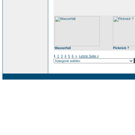
Wasserfall
Picknick ?
1
2
3
4
5
6
»
Letzte Seite »