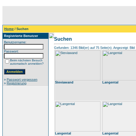
Home
/ Suchen
Registrierte Benutzer
Suchen
Benutzername:
Gefunden: 1346 Bild(er) auf 75 Seite(n). Angezeigt: Bild 
Passwort:
Beim nächsten Besuch
automatisch anmelden?
»
Passwort vergessen
Steviawand
Langental
»
Registrierung
Langental
Langental