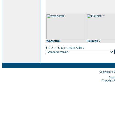
Wasserfall
Picknick ?
1
2
3
4
5
6
»
Letzte Seite »
Copyright © 
Powe
Copyright