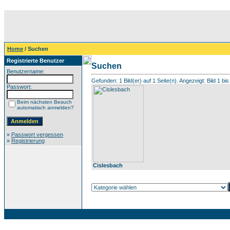
Home
/ Suchen
Registrierte Benutzer
Suchen
Benutzername:
Gefunden: 1 Bild(er) auf 1 Seite(n). Angezeigt: Bild 1 bis
Passwort:
Beim nächsten Besuch
automatisch anmelden?
»
Passwort vergessen
»
Registrierung
Cislesbach