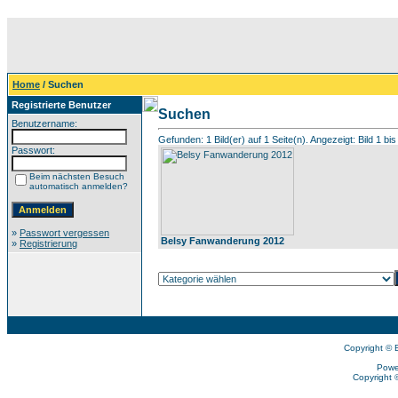
Home
/ Suchen
Registrierte Benutzer
Suchen
Benutzername:
Gefunden: 1 Bild(er) auf 1 Seite(n). Angezeigt: Bild 1 bis
Passwort:
Beim nächsten Besuch
automatisch anmelden?
»
Passwort vergessen
Belsy Fanwanderung 2012
»
Registrierung
Copyright © 
Powe
Copyright