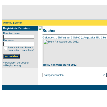
Home
/ Suchen
Registrierte Benutzer
Suchen
Benutzername:
Gefunden: 1 Bild(er) auf 1 Seite(n). Angezeigt: Bild 1 bis
Passwort:
Beim nächsten Besuch
automatisch anmelden?
»
Passwort vergessen
Belsy Fanwanderung 2012
»
Registrierung