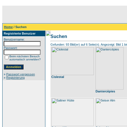
Home
/ Suchen
Registrierte Benutzer
Suchen
Benutzername:
Gefunden: 93 Bild(er) auf 6 Seite(n). Angezeigt: Bild 1 bi
Passwort:
Beim nächsten Besuch
automatisch anmelden?
»
Passwort vergessen
Cislestal
»
Registrierung
Dantercëpies