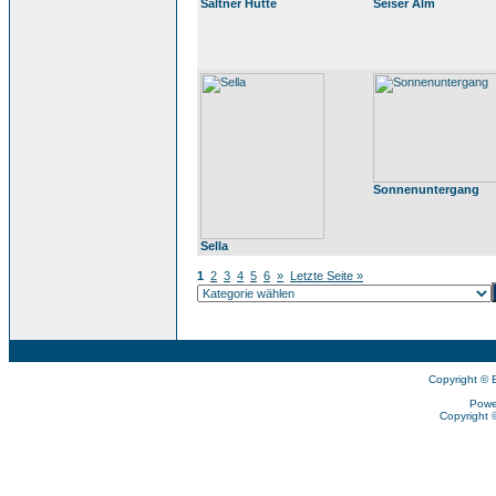
Saltner Hütte
Seiser Alm
Sonnenuntergang
Sella
1
2
3
4
5
6
»
Letzte Seite »
Copyright © 
Powe
Copyright