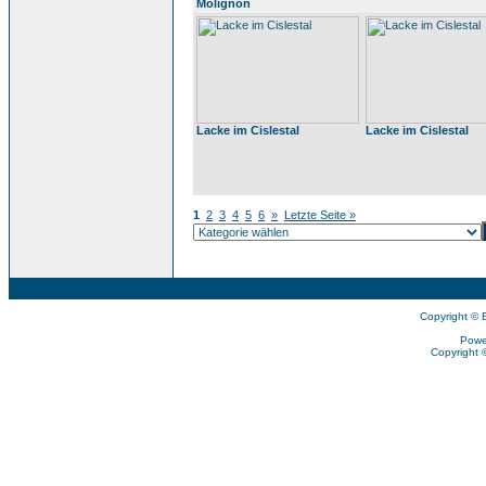
Molignon
Lacke im Cislestal
Lacke im Cislestal
1
2
3
4
5
6
»
Letzte Seite »
Copyright © 
Powe
Copyright