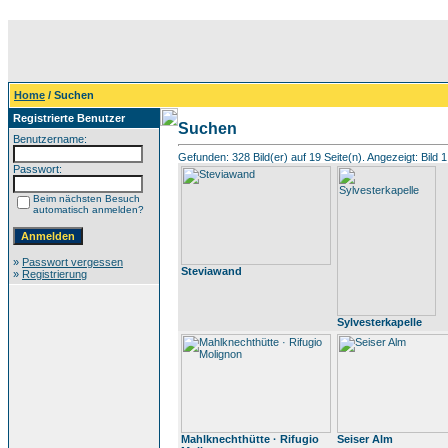
Home
/ Suchen
Registrierte Benutzer
Suchen
Benutzername:
Gefunden: 328 Bild(er) auf 19 Seite(n). Angezeigt: Bild 1
Passwort:
Beim nächsten Besuch
automatisch anmelden?
»
Passwort vergessen
Steviawand
»
Registrierung
Sylvesterkapelle
Mahlknechthütte · Rifugio
Seiser Alm