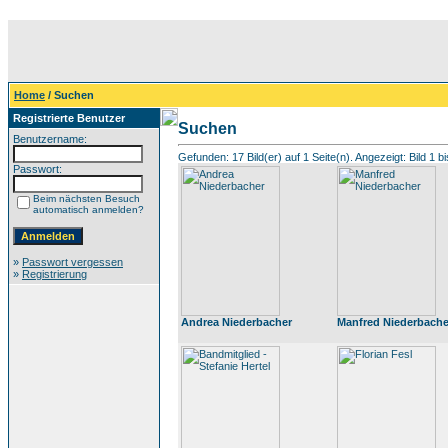
Home
/ Suchen
Registrierte Benutzer
Suchen
Benutzername:
Gefunden: 17 Bild(er) auf 1 Seite(n). Angezeigt: Bild 1 bi
Passwort:
Beim nächsten Besuch
automatisch anmelden?
»
Passwort vergessen
»
Registrierung
Andrea Niederbacher
Manfred Niederbache