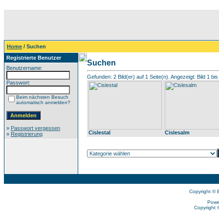
Home
/ Suchen
Registrierte Benutzer
Suchen
Benutzername:
Gefunden: 2 Bild(er) auf 1 Seite(n). Angezeigt: Bild 1 bis
Passwort:
Beim nächsten Besuch
automatisch anmelden?
»
Passwort vergessen
Cislestal
Cislesalm
»
Registrierung
Copyright © 
Powe
Copyright