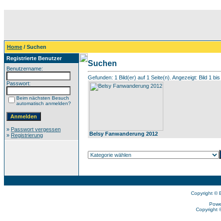
Home
/ Suchen
Registrierte Benutzer
Suchen
Benutzername:
Gefunden: 1 Bild(er) auf 1 Seite(n). Angezeigt: Bild 1 bis
Passwort:
Beim nächsten Besuch
automatisch anmelden?
»
Passwort vergessen
Belsy Fanwanderung 2012
»
Registrierung
Copyright © 
Powe
Copyright