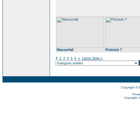
Wasserfall
Picknick ?
1
2
3
4
5
6
»
Letzte Seite »
Copyright © 
Powe
Copyright