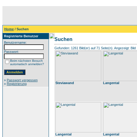
Home
/ Suchen
Registrierte Benutzer
Suchen
Benutzername:
Gefunden: 1261 Bild(er) auf 71 Seite(n). Angezeigt: Bild 
Passwort:
Beim nächsten Besuch
automatisch anmelden?
»
Passwort vergessen
Steviawand
Langental
»
Registrierung
Langental
Langental