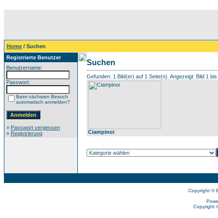
Home
/ Suchen
Registrierte Benutzer
Suchen
Benutzername:
Gefunden: 1 Bild(er) auf 1 Seite(n). Angezeigt: Bild 1 bis
Passwort:
Beim nächsten Besuch
automatisch anmelden?
»
Passwort vergessen
Ciampinoi
»
Registrierung
Copyright © 
Powe
Copyright