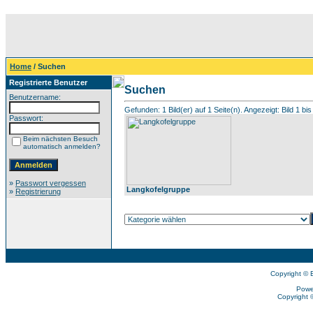
Home
/ Suchen
Registrierte Benutzer
Suchen
Benutzername:
Gefunden: 1 Bild(er) auf 1 Seite(n). Angezeigt: Bild 1 bis
Passwort:
Beim nächsten Besuch
automatisch anmelden?
»
Passwort vergessen
Langkofelgruppe
»
Registrierung
Copyright © 
Powe
Copyright