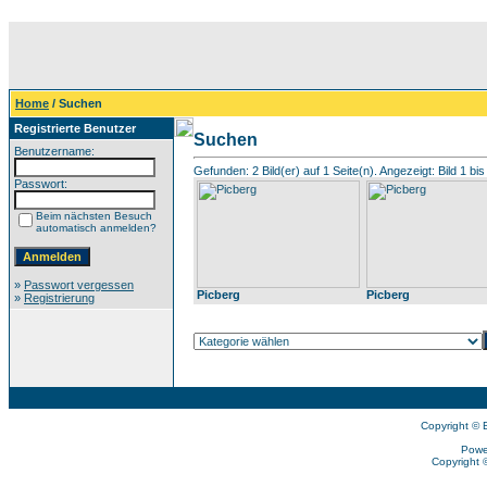
Home
/ Suchen
Registrierte Benutzer
Suchen
Benutzername:
Gefunden: 2 Bild(er) auf 1 Seite(n). Angezeigt: Bild 1 bis
Passwort:
Beim nächsten Besuch
automatisch anmelden?
»
Passwort vergessen
Picberg
Picberg
»
Registrierung
Copyright © 
Powe
Copyright