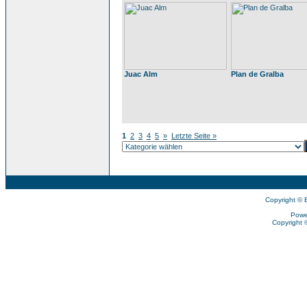
Juac Alm
Plan de Gralba
1
2
3
4
5
»
Letzte Seite »
Copyright © 
Powe
Copyright