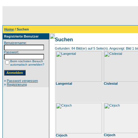
Home
/ Suchen
Registrierte Benutzer
Suchen
Benutzername:
Gefunden: 84 Bild(er) auf 5 Seite(n). Angezeigt: Bild 1 bi
Passwort:
Beim nächsten Besuch
automatisch anmelden?
»
Passwort vergessen
Langental
Cislestal
»
Registrierung
Cirjoch
Cirjoch