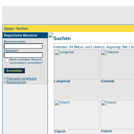
Home
/ Suchen
Registrierte Benutzer
Suchen
Benutzername:
Gefunden: 84 Bild(er) auf 5 Seite(n). Angezeigt: Bild 1 bi
Passwort:
Beim nächsten Besuch
automatisch anmelden?
»
Passwort vergessen
Langental
Cislestal
»
Registrierung
Cirjoch
Cirjoch