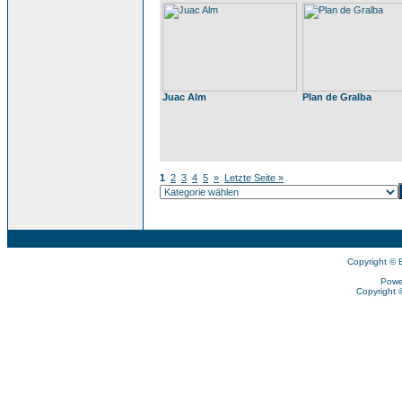
Juac Alm
Plan de Gralba
1
2
3
4
5
»
Letzte Seite »
Copyright © 
Powe
Copyright