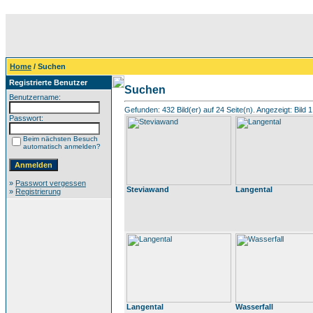
Home
/ Suchen
Registrierte Benutzer
Suchen
Benutzername:
Gefunden: 432 Bild(er) auf 24 Seite(n). Angezeigt: Bild 1
Passwort:
Beim nächsten Besuch
automatisch anmelden?
»
Passwort vergessen
Steviawand
Langental
»
Registrierung
Langental
Wasserfall