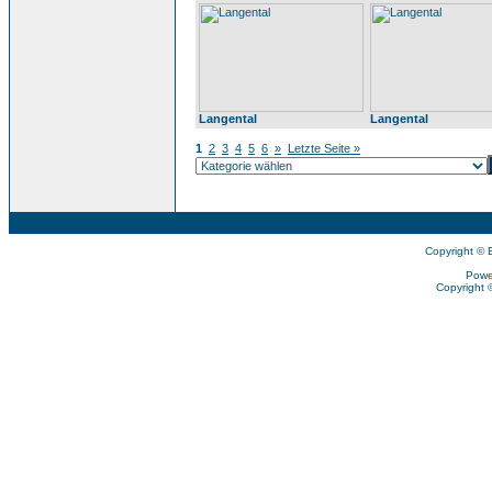
Langental
Langental
1
2
3
4
5
6
»
Letzte Seite »
Copyright © 
Powe
Copyright