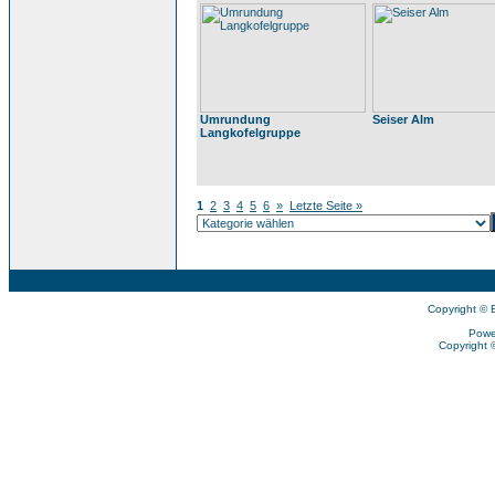
Umrundung
Seiser Alm
Langkofelgruppe
1
2
3
4
5
6
»
Letzte Seite »
Copyright © 
Powe
Copyright