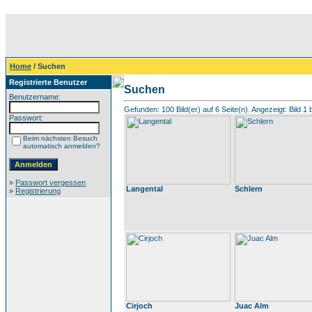
Home
/ Suchen
Registrierte Benutzer
Suchen
Benutzername:
Gefunden: 100 Bild(er) auf 6 Seite(n). Angezeigt: Bild 1 
Passwort:
Beim nächsten Besuch
automatisch anmelden?
»
Passwort vergessen
Langental
Schlern
»
Registrierung
Cirjoch
Juac Alm