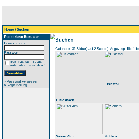
Home
/ Suchen
Registrierte Benutzer
Suchen
Benutzername:
Gefunden: 31 Bild(er) auf 2 Seite(n). Angezeigt: Bild 1 bi
Passwort:
Beim nächsten Besuch
automatisch anmelden?
»
Passwort vergessen
Cislestal
»
Registrierung
Cislesbach
Seiser Alm
Schlern