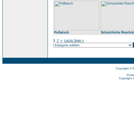
Puflatsch
Schutzhütte Raschö
1
2
»
Letzte Seite »
Copyright © 
Powe
Copyright