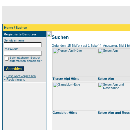
Home
/ Suchen
Registrierte Benutzer
Suchen
Benutzername:
Gefunden: 15 Bild(er) auf 1 Seite(n). Angezeigt: Bild 1 bi
Passwort:
Beim nächsten Besuch
automatisch anmelden?
»
Passwort vergessen
Tierser Alpl Hütte
Seiser Alm
»
Registrierung
Gamsblut-Hütte
Seiser Alm und Ros