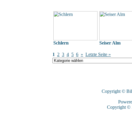
Schlern
Seiser Alm
1
2
3
4
5
6
»
Letzte Seite »
Copyright © Bi
Power
Copyright ©