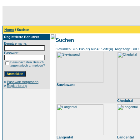
Home
/ Suchen
Registrierte Benutzer
Suchen
Benutzername:
Gefunden: 765 Bild(er) auf 43 Seite(n). Angezeigt: Bild 1
Passwort:
Beim nächsten Besuch
automatisch anmelden?
»
Passwort vergessen
Steviawand
»
Registrierung
Chedultal
Langental
Langental