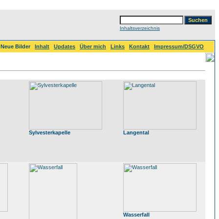
Inhaltsverzeichnis
Neue Bilder
Inhalt
Updates
Über mich
Links
Kontakt
Impressum/DSGVO
Sylvesterkapelle
Langental
Wasserfall