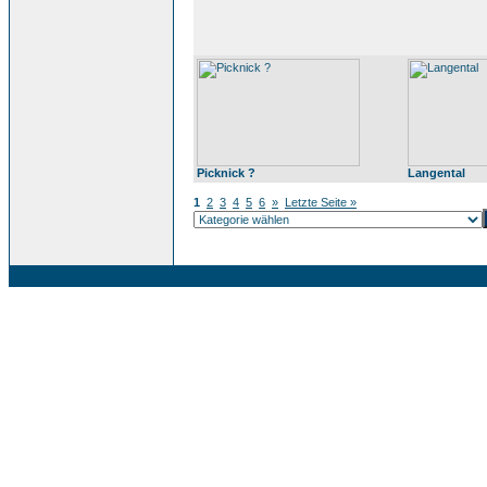
Picknick ?
Langental
1
2
3
4
5
6
»
Letzte Seite »