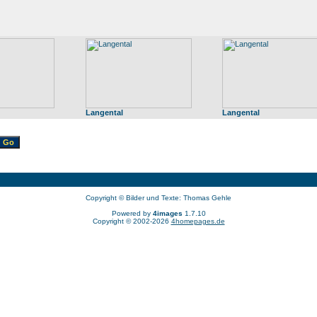
Langental
Langental
Copyright © Bilder und Texte: Thomas Gehle
Powered by
4images
1.7.10
Copyright © 2002-2026
4homepages.de