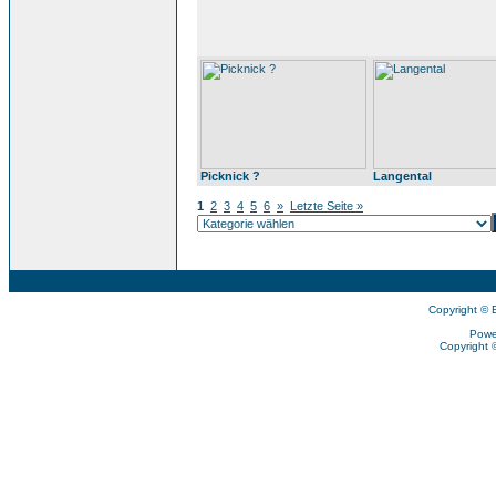
Picknick ?
Langental
1
2
3
4
5
6
»
Letzte Seite »
Copyright © 
Powe
Copyright