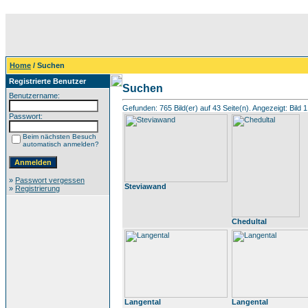
Home
/ Suchen
Registrierte Benutzer
Suchen
Benutzername:
Gefunden: 765 Bild(er) auf 43 Seite(n). Angezeigt: Bild 1
Passwort:
Beim nächsten Besuch
automatisch anmelden?
»
Passwort vergessen
Steviawand
»
Registrierung
Chedultal
Langental
Langental