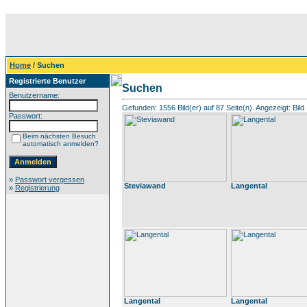
Home
/ Suchen
Registrierte Benutzer
Suchen
Benutzername:
Gefunden: 1556 Bild(er) auf 87 Seite(n). Angezeigt: Bild 
Passwort:
Beim nächsten Besuch
automatisch anmelden?
»
Passwort vergessen
Steviawand
Langental
»
Registrierung
Langental
Langental