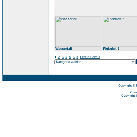
Wasserfall
Picknick ?
1
2
3
4
5
6
»
Letzte Seite »
Copyright © 
Powe
Copyright