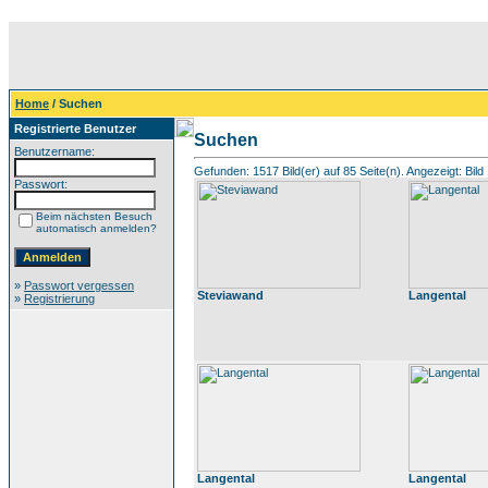
Home
/ Suchen
Registrierte Benutzer
Suchen
Benutzername:
Gefunden: 1517 Bild(er) auf 85 Seite(n). Angezeigt: Bild 
Passwort:
Beim nächsten Besuch
automatisch anmelden?
»
Passwort vergessen
Steviawand
Langental
»
Registrierung
Langental
Langental