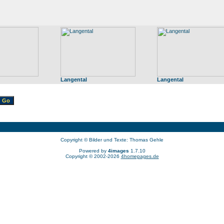
Langental
Langental
Copyright © Bilder und Texte: Thomas Gehle
Powered by
4images
1.7.10
Copyright © 2002-2026
4homepages.de