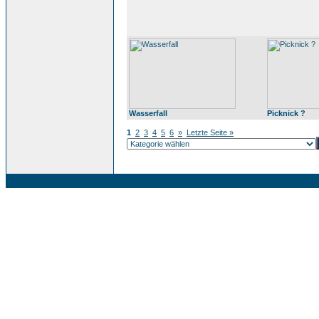
Wasserfall
Picknick ?
1
2
3
4
5
6
»
Letzte Seite »