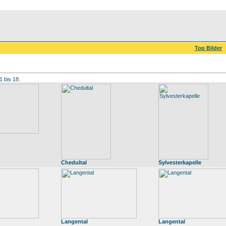
Top Bilder
1 bis 18.
Chedultal
Sylvesterkapelle
Langental
Langental