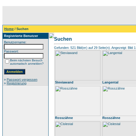
Home
/ Suchen
Registrierte Benutzer
Suchen
Benutzername:
Gefunden: 521 Bild(er) auf 29 Seite(n). Angezeigt: Bild 1
Passwort:
Beim nächsten Besuch
automatisch anmelden?
»
Passwort vergessen
Steviawand
Langental
»
Registrierung
Rosszähne
Rosszähne