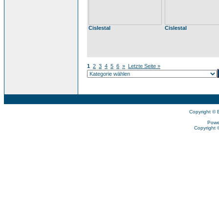
Cislestal
Cislestal
1
2
3
4
5
6
»
Letzte Seite »
Copyright © 
Powe
Copyright