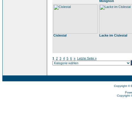
Molignon
Cislestal
Lacke im Cislestal
1
2
3
4
5
6
»
Letzte Seite »
Copyright © 
Powe
Copyright