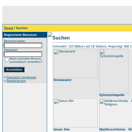
Home
/ Suchen
Registrierte Benutzer
Suchen
Benutzername:
Gefunden: 310 Bild(er) auf 18 Seite(n). Angezeigt: Bild 1
Passwort:
Beim nächsten Besuch
automatisch anmelden?
»
Passwort vergessen
Steviawand
»
Registrierung
Sylvesterkapelle
Seiser Alm
Mahlknechthütte · Ri