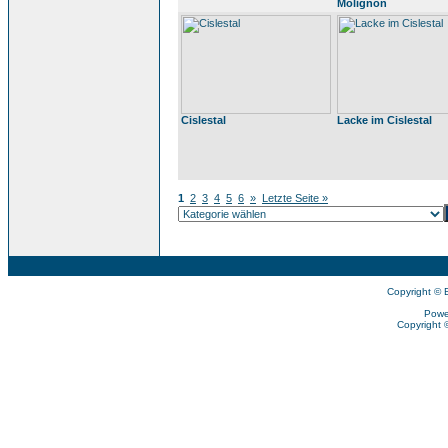
Molignon
Cislestal
Lacke im Cislestal
1
2
3
4
5
6
»
Letzte Seite »
Copyright © 
Powe
Copyright