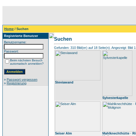
Home
/ Suchen
Registrierte Benutzer
Suchen
Benutzername:
Gefunden: 310 Bild(er) auf 18 Seite(n). Angezeigt: Bild 1
Passwort:
Beim nächsten Besuch
automatisch anmelden?
»
Passwort vergessen
Steviawand
»
Registrierung
Sylvesterkapelle
Seiser Alm
Mahlknechthütte · Ri