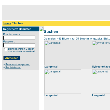
Home
/ Suchen
Registrierte Benutzer
Suchen
Benutzername:
Gefunden: 449 Bild(er) auf 25 Seite(n). Angezeigt: Bild 1
Passwort:
Beim nächsten Besuch
automatisch anmelden?
»
Passwort vergessen
Langental
Sylvesterkape
»
Registrierung
Langental
Langental