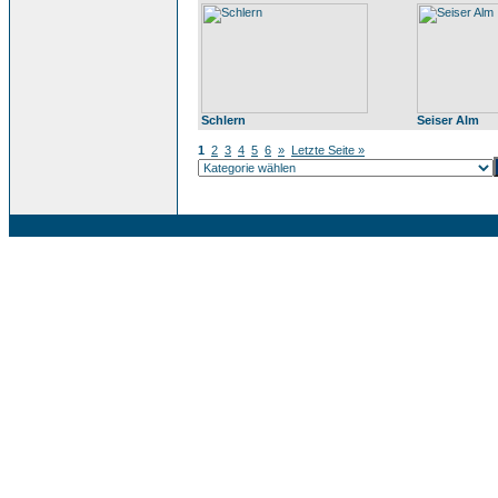
Schlern
Seiser Alm
1
2
3
4
5
6
»
Letzte Seite »