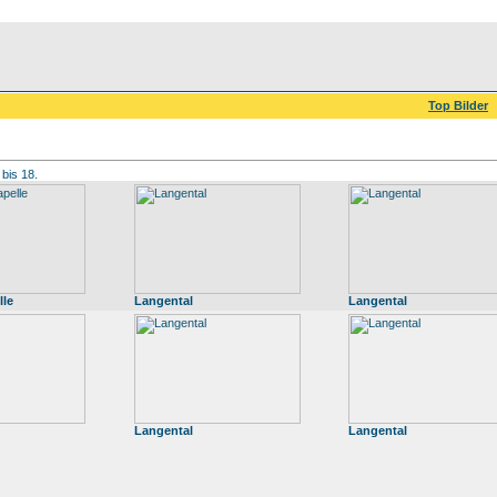
Top Bilder
 bis 18.
lle
Langental
Langental
Langental
Langental