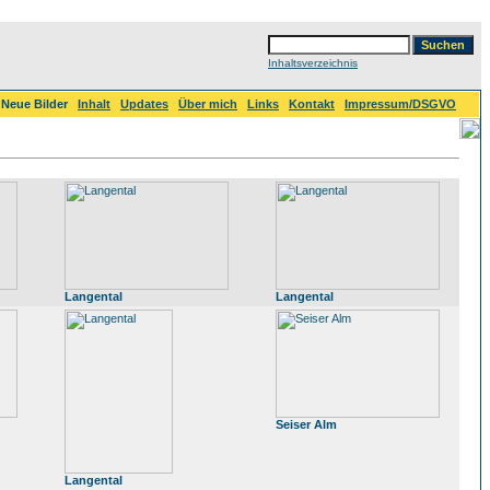
Inhaltsverzeichnis
Neue Bilder
Inhalt
Updates
Über mich
Links
Kontakt
Impressum/DSGVO
Langental
Langental
Seiser Alm
Langental