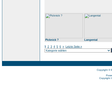
Picknick ?
Langental
1
2
3
4
5
6
»
Letzte Seite »
Copyright © 
Powe
Copyright