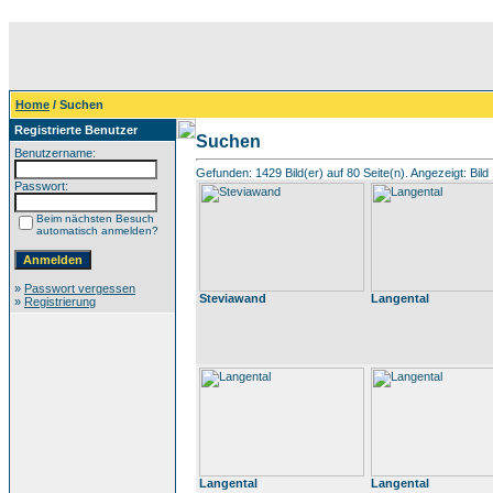
Home
/ Suchen
Registrierte Benutzer
Suchen
Benutzername:
Gefunden: 1429 Bild(er) auf 80 Seite(n). Angezeigt: Bild 
Passwort:
Beim nächsten Besuch
automatisch anmelden?
»
Passwort vergessen
Steviawand
Langental
»
Registrierung
Langental
Langental