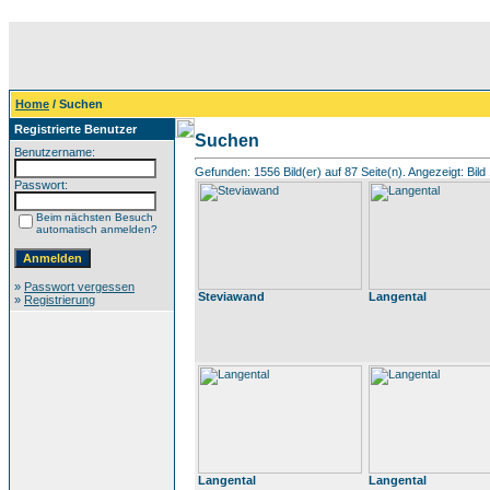
Home
/ Suchen
Registrierte Benutzer
Suchen
Benutzername:
Gefunden: 1556 Bild(er) auf 87 Seite(n). Angezeigt: Bild 
Passwort:
Beim nächsten Besuch
automatisch anmelden?
»
Passwort vergessen
Steviawand
Langental
»
Registrierung
Langental
Langental