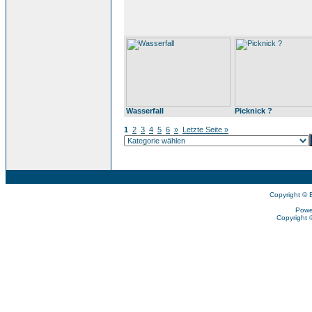
Wasserfall
Picknick ?
1
2
3
4
5
6
»
Letzte Seite »
Copyright © 
Powe
Copyright